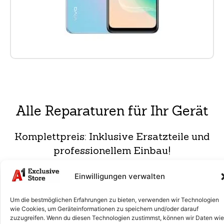
Alle Reparaturen für Ihr Gerät
Komplettpreis: Inklusive Ersatzteile und
professionellem Einbau!
Einwilligungen verwalten
Diagnose & Analyse
€ 45
Wir prüfen dein Smartphone auf Fehler und finden die
Um die bestmöglichen Erfahrungen zu bieten, verwenden wir Technologien
Ursache. Danach erhältst du eine Reparaturempfehlung.
wie Cookies, um Geräteinformationen zu speichern und/oder darauf
zuzugreifen. Wenn du diesen Technologien zustimmst, können wir Daten wie