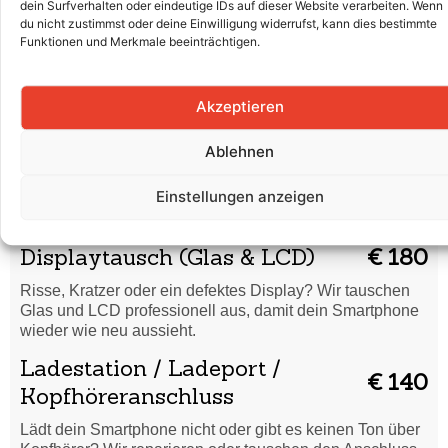
Wasserschaden
€ 45
dein Surfverhalten oder eindeutige IDs auf dieser Website verarbeiten. Wenn
du nicht zustimmst oder deine Einwilligung widerrufst, kann dies bestimmte
Dein Smartphone hat Flüssigkeit abbekommen? Wir
Funktionen und Merkmale beeinträchtigen.
reinigen es gründlich und prüfen, ob eine Reparatur nötig
ist.
Akzeptieren
Code vergessen /
€ 45
Formatierung
Ablehnen
Du hast deinen Entsperrcode vergessen oder dein
Einstellungen anzeigen
Smartphone startet nicht richtig? Wir setzen es sicher
zurück und bringen es wieder in Ordnung.
Displaytausch (Glas & LCD)
€ 180
Risse, Kratzer oder ein defektes Display? Wir tauschen
Glas und LCD professionell aus, damit dein Smartphone
wieder wie neu aussieht.
Ladestation / Ladeport /
€ 140
Kopfhöreranschluss
Lädt dein Smartphone nicht oder gibt es keinen Ton über