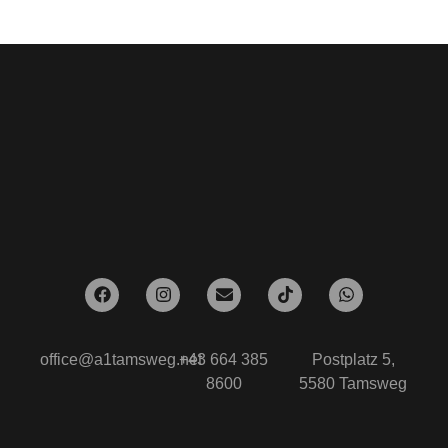
office@a1tamsweg.net
+43 664 385
Postplatz 5,
8600
5580 Tamsweg