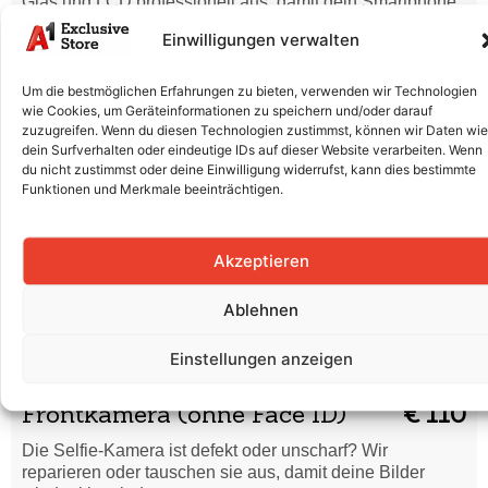
Glas und LCD professionell aus, damit dein Smartphone
wieder wie neu aussieht.
Einwilligungen verwalten
Batterieaustausch
€ 90
Um die bestmöglichen Erfahrungen zu bieten, verwenden wir Technologien
Der Akku entlädt sich schnell oder lädt nicht mehr richtig?
wie Cookies, um Geräteinformationen zu speichern und/oder darauf
Wir ersetzen die Batterie fachgerecht für volle Leistung.
zuzugreifen. Wenn du diesen Technologien zustimmst, können wir Daten wie
dein Surfverhalten oder eindeutige IDs auf dieser Website verarbeiten. Wenn
Batterieaustausch (Original
du nicht zustimmst oder deine Einwilligung widerrufst, kann dies bestimmte
€ 180
Apple)
Funktionen und Merkmale beeinträchtigen.
Der Akku entlädt sich schnell oder lädt nicht mehr richtig?
Wir ersetzen die Batterie fachgerecht für volle Leistung.
Akzeptieren
Rückkamera
€ 120
Ablehnen
Unscharfe Bilder oder Kamera funktioniert nicht? Wir
reparieren oder tauschen die Rückkamera für gestochen
Einstellungen anzeigen
scharfe Aufnahmen.
Frontkamera (ohne Face ID)
€ 110
Die Selfie-Kamera ist defekt oder unscharf? Wir
reparieren oder tauschen sie aus, damit deine Bilder