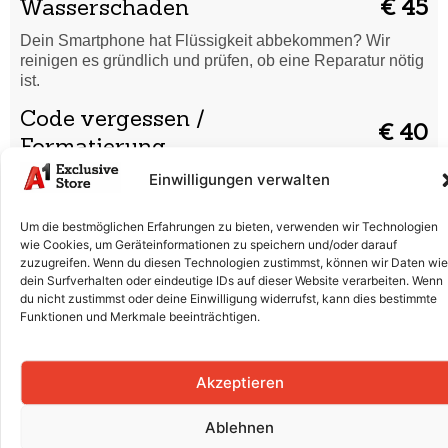
Wasserschaden
€ 45
Dein Smartphone hat Flüssigkeit abbekommen? Wir
reinigen es gründlich und prüfen, ob eine Reparatur nötig
ist.
Code vergessen /
€ 40
Formatierung
Einwilligungen verwalten
Du hast deinen Entsperrcode vergessen oder dein
Smartphone startet nicht richtig? Wir setzen es sicher
zurück und bringen es wieder in Ordnung.
Um die bestmöglichen Erfahrungen zu bieten, verwenden wir Technologien
wie Cookies, um Geräteinformationen zu speichern und/oder darauf
Displaytausch (Glas & LCD)
€ 250
zuzugreifen. Wenn du diesen Technologien zustimmst, können wir Daten wie
dein Surfverhalten oder eindeutige IDs auf dieser Website verarbeiten. Wenn
Risse, Kratzer oder ein defektes Display? Wir tauschen
du nicht zustimmst oder deine Einwilligung widerrufst, kann dies bestimmte
Glas und LCD professionell aus, damit dein Smartphone
Funktionen und Merkmale beeinträchtigen.
wieder wie neu aussieht.
Batterieaustausch
€ 90
Akzeptieren
Der Akku entlädt sich schnell oder lädt nicht mehr richtig?
Wir ersetzen die Batterie fachgerecht für volle Leistung.
Ablehnen