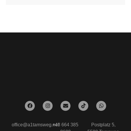
office@a1tamsweg.net
+43 664 385
Postplatz 5,