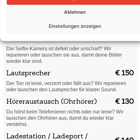
Rückkamera
€ 170
Ablehnen
Unscharfe Bilder oder Kamera funktioniert nicht? Wir
reparieren oder tauschen die Rückkamera für gestochen
Einstellungen anzeigen
scharfe Aufnahmen.
Frontkamera
€ 150
Die Selfie-Kamera ist defekt oder unscharf? Wir
reparieren oder tauschen sie aus, damit deine Bilder
wieder klar sind.
Lautsprecher
€ 150
Der Ton ist leise, verzerrt oder fällt aus? Wir reparieren
oder tauschen den Lautsprecher für klaren Sound.
Höreraustausch (Ohrhörer)
€ 130
Du hörst beim Telefonieren nichts oder nur leise? Wir
tauschen den Ohrhörer aus, damit du wieder klar
verstehst.
Ladestation / Ladeport /