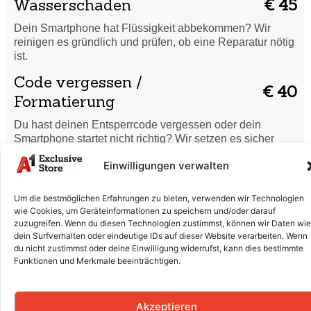
Wasserschaden
€ 45
Dein Smartphone hat Flüssigkeit abbekommen? Wir
reinigen es gründlich und prüfen, ob eine Reparatur nötig
ist.
Code vergessen /
€ 40
Formatierung
Du hast deinen Entsperrcode vergessen oder dein
Smartphone startet nicht richtig? Wir setzen es sicher
zurück und bringen es wieder in Ordnung.
Einwilligungen verwalten
Displaytausch (Glas & LCD)
€ 190
Um die bestmöglichen Erfahrungen zu bieten, verwenden wir Technologien
Risse, Kratzer oder ein defektes Display? Wir tauschen
wie Cookies, um Geräteinformationen zu speichern und/oder darauf
Glas und LCD professionell aus, damit dein Smartphone
zuzugreifen. Wenn du diesen Technologien zustimmst, können wir Daten wie
wieder wie neu aussieht.
dein Surfverhalten oder eindeutige IDs auf dieser Website verarbeiten. Wenn
du nicht zustimmst oder deine Einwilligung widerrufst, kann dies bestimmte
Batterieaustausch
€ 140
Funktionen und Merkmale beeinträchtigen.
Der Akku entlädt sich schnell oder lädt nicht mehr richtig?
Wir ersetzen die Batterie fachgerecht für volle Leistung.
Akzeptieren