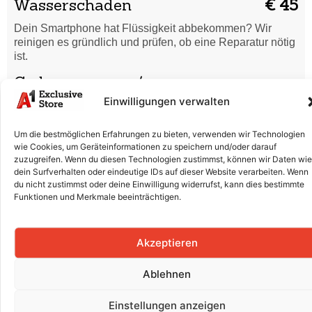
Wasserschaden
€ 45
Dein Smartphone hat Flüssigkeit abbekommen? Wir
reinigen es gründlich und prüfen, ob eine Reparatur nötig
ist.
Code vergessen /
€ 40
Formatierung
Einwilligungen verwalten
Du hast deinen Entsperrcode vergessen oder dein
Um die bestmöglichen Erfahrungen zu bieten, verwenden wir Technologien
Smartphone startet nicht richtig? Wir setzen es sicher
wie Cookies, um Geräteinformationen zu speichern und/oder darauf
zurück und bringen es wieder in Ordnung.
zuzugreifen. Wenn du diesen Technologien zustimmst, können wir Daten wie
dein Surfverhalten oder eindeutige IDs auf dieser Website verarbeiten. Wenn
Displaytausch (Glas + LCD +
du nicht zustimmst oder deine Einwilligung widerrufst, kann dies bestimmte
€ 190
Rahmen)
Funktionen und Merkmale beeinträchtigen.
Risse, Kratzer oder ein defektes Display? Wir tauschen
Glas und LCD professionell aus, damit dein Smartphone
Akzeptieren
wieder wie neu aussieht.
Batterieaustausch
€ 130
Ablehnen
Der Akku entlädt sich schnell oder lädt nicht mehr richtig?
Einstellungen anzeigen