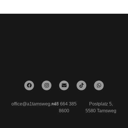
office@a1tamsweg.net
+43 664 385
Postplatz 5,
8600
5580 Tamsweg