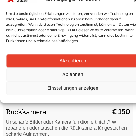
Wasserschaden
€ 45
Dein Smartphone hat Flüssigkeit abbekommen? Wir
Um die bestmöglichen Erfahrungen zu bieten, verwenden wir Technologien
reinigen es gründlich und prüfen, ob eine Reparatur nötig
wie Cookies, um Geräteinformationen zu speichern und/oder darauf
ist.
zuzugreifen. Wenn du diesen Technologien zustimmst, können wir Daten wie
dein Surfverhalten oder eindeutige IDs auf dieser Website verarbeiten. Wenn
Code vergessen /
du nicht zustimmst oder deine Einwilligung widerrufst, kann dies bestimmte
€ 45
Funktionen und Merkmale beeinträchtigen.
Formatierung
Du hast deinen Entsperrcode vergessen oder dein
Smartphone startet nicht richtig? Wir setzen es sicher
Akzeptieren
zurück und bringen es wieder in Ordnung.
Ablehnen
Displaytausch (Glas & LCD)
€ 250
Einstellungen anzeigen
Risse, Kratzer oder ein defektes Display? Wir tauschen
Glas und LCD professionell aus, damit dein Smartphone
wieder wie neu aussieht.
Rückkamera
€ 150
Unscharfe Bilder oder Kamera funktioniert nicht? Wir
reparieren oder tauschen die Rückkamera für gestochen
scharfe Aufnahmen.