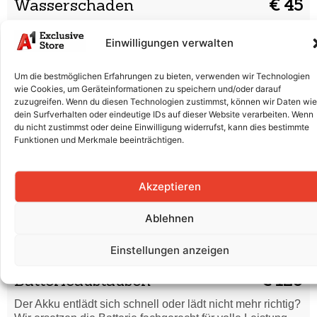
Wasserschaden
€ 45
Dein Smartphone hat Flüssigkeit abbekommen? Wir
Einwilligungen verwalten
reinigen es gründlich und prüfen, ob eine Reparatur nötig
ist.
Um die bestmöglichen Erfahrungen zu bieten, verwenden wir Technologien
Code vergessen /
wie Cookies, um Geräteinformationen zu speichern und/oder darauf
€ 40
Formatierung
zuzugreifen. Wenn du diesen Technologien zustimmst, können wir Daten wie
dein Surfverhalten oder eindeutige IDs auf dieser Website verarbeiten. Wenn
Du hast deinen Entsperrcode vergessen oder dein
du nicht zustimmst oder deine Einwilligung widerrufst, kann dies bestimmte
Funktionen und Merkmale beeinträchtigen.
Smartphone startet nicht richtig? Wir setzen es sicher
zurück und bringen es wieder in Ordnung.
Displaytausch (Glas + LCD +
Akzeptieren
€ 190
Rahmen)
Ablehnen
Risse, Kratzer oder ein defektes Display? Wir tauschen
Glas und LCD professionell aus, damit dein Smartphone
Einstellungen anzeigen
wieder wie neu aussieht.
Batterieaustausch
€ 120
Der Akku entlädt sich schnell oder lädt nicht mehr richtig?