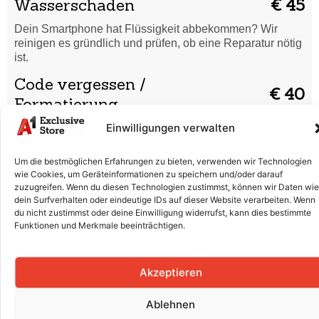
Wasserschaden
€ 45
Dein Smartphone hat Flüssigkeit abbekommen? Wir
reinigen es gründlich und prüfen, ob eine Reparatur nötig
ist.
Code vergessen /
€ 40
Formatierung
Einwilligungen verwalten
Du hast deinen Entsperrcode vergessen oder dein
Smartphone startet nicht richtig? Wir setzen es sicher
zurück und bringen es wieder in Ordnung.
Um die bestmöglichen Erfahrungen zu bieten, verwenden wir Technologien
wie Cookies, um Geräteinformationen zu speichern und/oder darauf
Displaytausch (Glas & LCD)
€ 190
zuzugreifen. Wenn du diesen Technologien zustimmst, können wir Daten wie
dein Surfverhalten oder eindeutige IDs auf dieser Website verarbeiten. Wenn
Risse, Kratzer oder ein defektes Display? Wir tauschen
du nicht zustimmst oder deine Einwilligung widerrufst, kann dies bestimmte
Glas und LCD professionell aus, damit dein Smartphone
Funktionen und Merkmale beeinträchtigen.
wieder wie neu aussieht.
Batterieaustausch
€ 90
Akzeptieren
Der Akku entlädt sich schnell oder lädt nicht mehr richtig?
Wir ersetzen die Batterie fachgerecht für volle Leistung.
Ablehnen