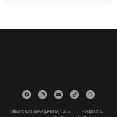
office@a1tamsweg.net
+43 664 385
Postplatz 5,