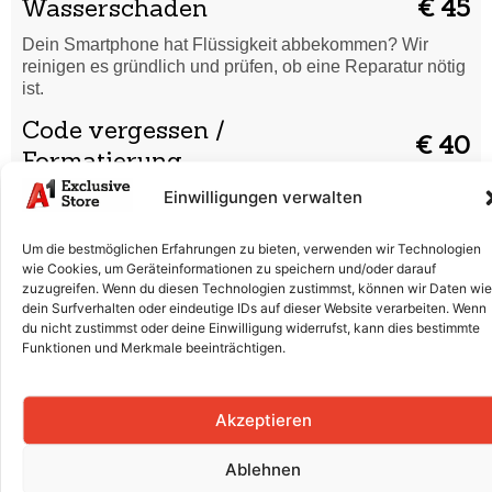
Wasserschaden
€ 45
Dein Smartphone hat Flüssigkeit abbekommen? Wir
reinigen es gründlich und prüfen, ob eine Reparatur nötig
ist.
Code vergessen /
€ 40
Formatierung
Einwilligungen verwalten
Du hast deinen Entsperrcode vergessen oder dein
Smartphone startet nicht richtig? Wir setzen es sicher
zurück und bringen es wieder in Ordnung.
Um die bestmöglichen Erfahrungen zu bieten, verwenden wir Technologien
wie Cookies, um Geräteinformationen zu speichern und/oder darauf
Displaytausch (Glas & LCD)
€ 160
zuzugreifen. Wenn du diesen Technologien zustimmst, können wir Daten wie
dein Surfverhalten oder eindeutige IDs auf dieser Website verarbeiten. Wenn
Risse, Kratzer oder ein defektes Display? Wir tauschen
du nicht zustimmst oder deine Einwilligung widerrufst, kann dies bestimmte
Glas und LCD professionell aus, damit dein Smartphone
Funktionen und Merkmale beeinträchtigen.
wieder wie neu aussieht.
Batterieaustausch
€ 80
Akzeptieren
Der Akku entlädt sich schnell oder lädt nicht mehr richtig?
Wir ersetzen die Batterie fachgerecht für volle Leistung.
Ablehnen