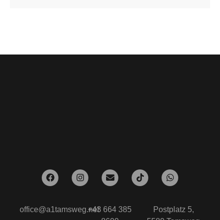
office@a1tamsweg.net
+43 664 385
Postplatz 5,