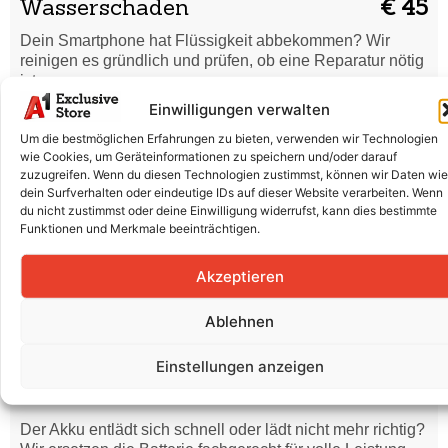
Wasserschaden
€ 45
Dein Smartphone hat Flüssigkeit abbekommen? Wir
reinigen es gründlich und prüfen, ob eine Reparatur nötig
ist.
Einwilligungen verwalten
Code vergessen /
€ 40
Um die bestmöglichen Erfahrungen zu bieten, verwenden wir Technologien
Formatierung
wie Cookies, um Geräteinformationen zu speichern und/oder darauf
zuzugreifen. Wenn du diesen Technologien zustimmst, können wir Daten wie
Du hast deinen Entsperrcode vergessen oder dein
dein Surfverhalten oder eindeutige IDs auf dieser Website verarbeiten. Wenn
Smartphone startet nicht richtig? Wir setzen es sicher
du nicht zustimmst oder deine Einwilligung widerrufst, kann dies bestimmte
zurück und bringen es wieder in Ordnung.
Funktionen und Merkmale beeinträchtigen.
Displaytausch (Glas + LCD +
€ 250
Akzeptieren
Rahmen)
Risse, Kratzer oder ein defektes Display? Wir tauschen
Ablehnen
Glas und LCD professionell aus, damit dein Smartphone
wieder wie neu aussieht.
Einstellungen anzeigen
Batterieaustausch
€ 120
Der Akku entlädt sich schnell oder lädt nicht mehr richtig?